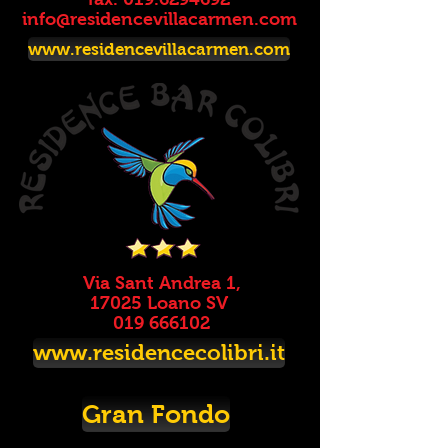
info@residencevillacarmen.com
www.residencevillacarmen.com
Via Sant Andrea 1,
17025 Loano SV
019 666102
www.residencecolibri.it
Gran Fondo