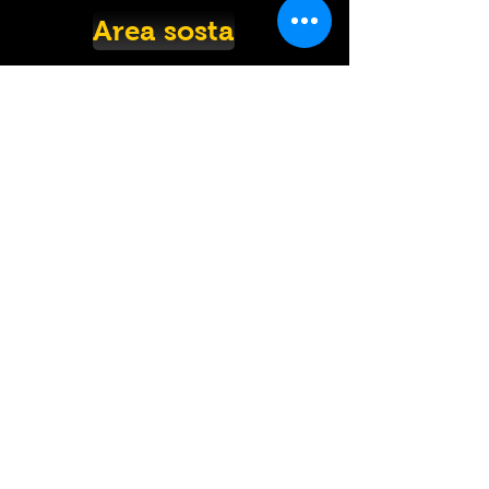
Area sosta
Sponsor
Contatti
Classifiche
Fotografo