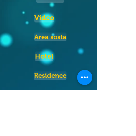
Video
Area sosta
Hotel
Residence
Sponsor
Contatti
Fotografo