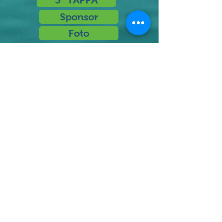
3° TAPPA
Sponsor
Foto
Classifiche
Contatti
Organizzazione
Servizi
Quadri Organ-
Prologo
Regolamento
Cronotabella