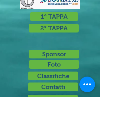
1° TAPPA
2° TAPPA
Sponsor
Foto
Classifiche
Contatti
PROLOGO
Arrivo
Partenza
Altimetria