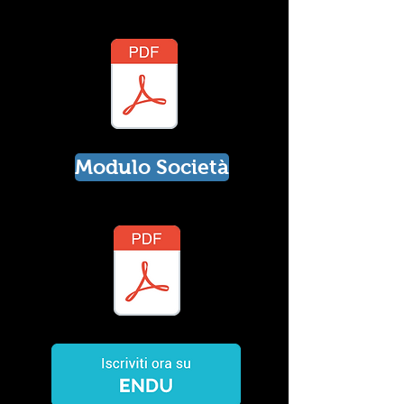
Modulo Società