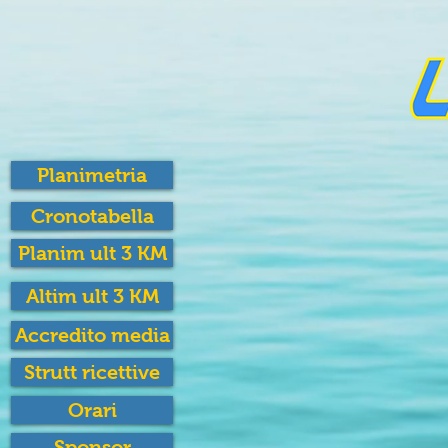
Planimetria
Cronotabella
Planim ult 3 KM
Altim ult 3 KM
Accredito media
Strutt ricettive
Orari
Sponsor