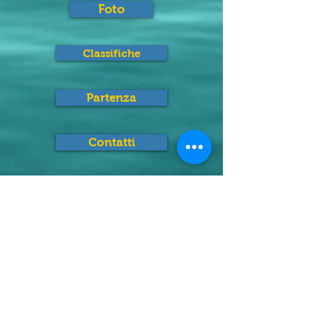
Foto
Classifiche
Partenza
Contatti
ACCREDITI
STAMPA - TV
SQUADRE
SCORTE TECNICHE
POLIZIA STRADALE
ORGANIZZAZIONE