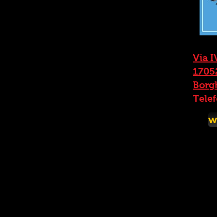
Via I
1705
Borgh
Tele
w