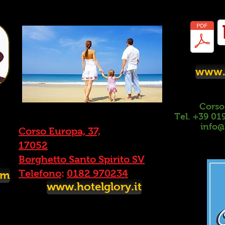
www.h
Corso
Tel. +39 01
info@
Corso Europa, 37,
17052
Borghetto Santo Spirito SV
Telefono
:
0182 970234
om
www.hotelglory.it