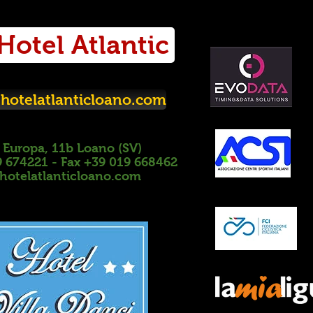
Hotel Atlantic
otelatlanticloano.com
 Europa, 11b
Loano (SV)
9 674221 -
Fax +39 019 668462
hotelatlanticloano.com