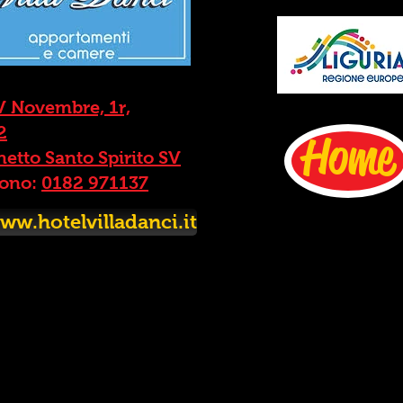
V Novembre, 1r,
2
Home
etto Santo Spirito SV
fono:
0182 971137
ww.hotelvilladanci.it