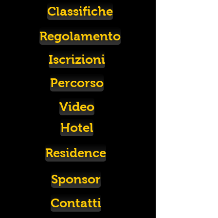
Classifiche
Regolamento
Iscrizioni
Percorso
Video
Hotel
Residence
Sponsor
Contatti